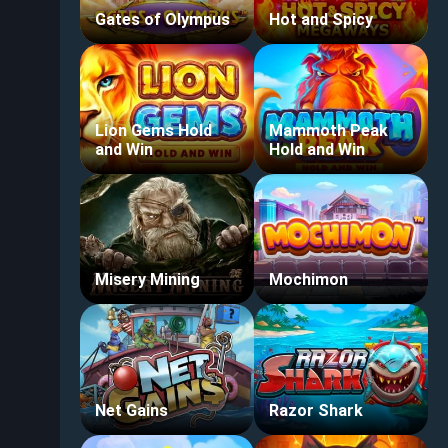
Gates of Olympus
Hot and Spicy
Lion Gems Hold
Mammoth Peak
and Win
Hold and Win
Misery Mining
Mochimon
Net Gains
Razor Shark