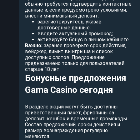
обычно требуется подтвердить контактные
данные и, если предусмотрено условиями,
внести минимальный депозит.
зарегистрируйтесь, указав
достоверные данные;
введите актуальный промокод;
активируйте бонус в личном кабинете.
Важно:
заранее проверьте срок действия,
вейджер, лимит выигрыша и список
доступных слотов. Предложение
предназначено только для пользователей
старше 18 лет.
Бонусные предложения
Gama Casino сегодня
В разделе акций могут быть доступны
приветственный пакет, фриспины за
депозит, кешбэк и временные промокоды.
Состав предложений, сроки действия и
размер вознаграждения регулярно
меняются.