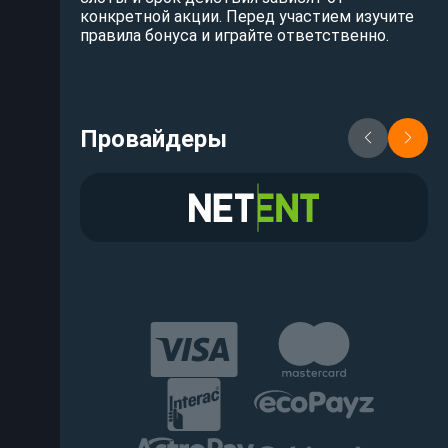
конкретной акции. Перед участием изучите
правила бонуса и играйте ответственно.
Провайдеры