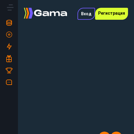
Регистрация
Вход
Кешбэк до
ься!
10%
Каждый
понедельник