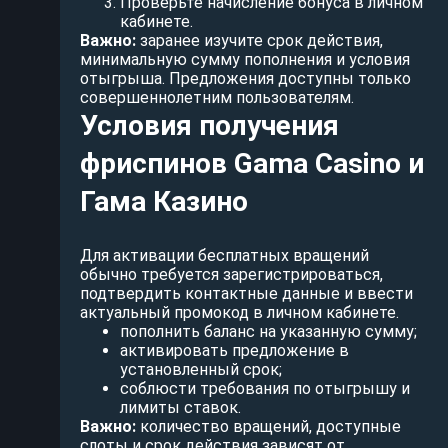
Проверьте начисление бонуса в личном
кабинете.
Важно:
заранее изучите срок действия,
минимальную сумму пополнения и условия
отыгрыша. Предложения доступны только
совершеннолетним пользователям.
Условия получения
фриспинов Gama Casino и
Гама Казино
Для активации бесплатных вращений
обычно требуется зарегистрироваться,
подтвердить контактные данные и ввести
актуальный промокод в личном кабинете.
пополнить баланс на указанную сумму;
активировать предложение в
установленный срок;
соблюсти требования по отыгрышу и
лимиты ставок.
Важно:
количество вращений, доступные
слоты и срок действия зависят от