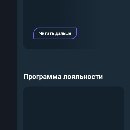
Читать дальше
Программа лояльности